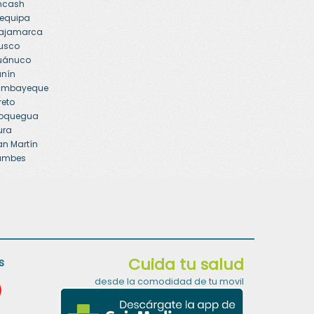
Áncash
requipa
Cajamarca
Cusco
Huánuco
unín
Lambayeque
reto
Moquegua
ura
an Martín
Tumbes
Cuida tu salud
s
desde la comodidad de tu movil