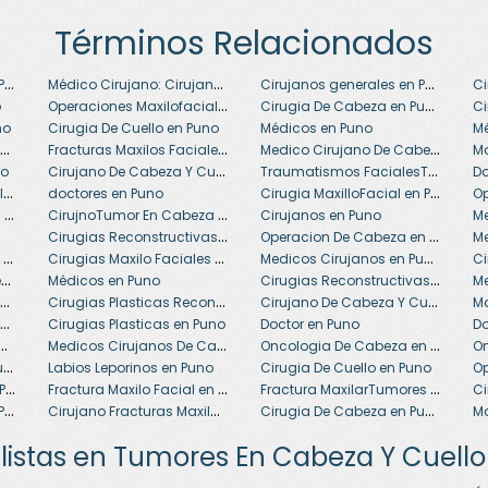
Términos Relacionados
Cirugía maxilofacial en Puno
Médico Cirujano: Cirujano general en Puno
Cirujanos generales en Puno
Operaciones Maxilofaciales en Puno
Cirugia De Cabeza en Puno
o
no
Cirugia De Cuello en Puno
Médicos en Puno
Mé
Medicos: Cirugias De Cabeza, Cuello Y Maxiolfacial en Puno
Fracturas Maxilos Faciales en Puno
Medico Cirujano De Cabeza Y Cuello en Puno
Ma
Cirujano De Cabeza Y Cuello en Puno
Traumatismos FacialesTumores De Cabeza en Puno
no
Medicos Cirujanos Oncologias De Cabeza en Puno
Cirugia MaxilloFacial en Puno
doctores en Puno
Operacion De Cabeza en Puno
CirujnoTumor En Cabeza Y CuelloMaxilofacial en Puno
Cirujanos en Puno
Cirugias Reconstructivas Oncologia De Cabeza en Puno
Operacion De Cabeza en Puno
Me
Cirugias De Fracturas en Puno
Cirugias Maxilo Faciales en Puno
Medicos Cirujanos en Puno
Ci
Cirugia Reconstructiva en Puno
Cirugias ReconstructivasTumor De Cabeza en Puno
Médicos en Puno
Medicos: Cirugias De Cabeza, Cuello Y Maxiolfacial en Puno
Cirugias Plasticas Reconstructivas en Puno
Cirujano De Cabeza Y Cuello en Puno
Ma
Operaciones De Cabeza en Puno
Cirugias Plasticas en Puno
Doctor en Puno
Do
ia Oncologica en Puno
Medicos Cirujanos De Cabeza Y Cuello en Puno
Oncologia De Cabeza en Puno
Tumores En Cabeza Y Cuello en Puno
Labios Leporinos en Puno
Cirugia De Cuello en Puno
Cirugia Maxilo Facial en Puno
Fractura Maxilo Facial en Puno
Fractura MaxilarTumores De Cabeza en Puno
Cirugias De Tumores en Puno
Cirujano Fracturas Maxilares en Puno
Cirugia De Cabeza en Puno
listas en Tumores En Cabeza Y Cuello