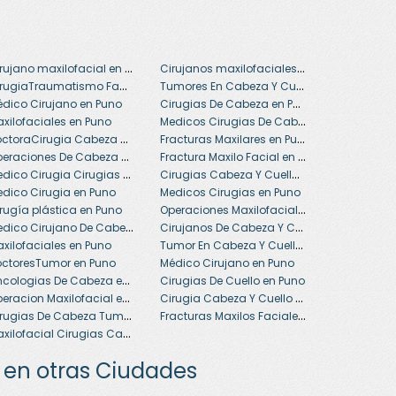
Cirujano maxilofacial en Puno
Cirujanos maxilofaciales en Puno
CirugiaTraumatismo Facial en Puno
Tumores En Cabeza Y Cuello en Puno
Cirugias De Cabeza en Puno
dico Cirujano en Puno
Medicos Cirugias De Cabeza Cuello Y Maxilofacial en Puno
xilofaciales en Puno
DoctoraCirugia Cabeza Y Cuello en Puno
Fracturas Maxilares en Puno
Operaciones De Cabeza en Puno
Fractura Maxilo Facial en Puno
Medico Cirugia Cirugias Maxilo Faciales en Puno
Cirugias Cabeza Y Cuello en Puno
dico Cirugia en Puno
Medicos Cirugias en Puno
Operaciones Maxilofaciales en Puno
rugía plástica en Puno
Medico Cirujano De Cabeza Y Cuello en Puno
Cirujanos De Cabeza Y Cuello en Puno
Tumor En Cabeza Y Cuello en Puno
xilofaciales en Puno
ctoresTumor en Puno
Médico Cirujano en Puno
Oncologias De Cabeza en Puno
Cirugias De Cuello en Puno
Operacion Maxilofacial en Puno
Cirugia Cabeza Y Cuello en Puno
Cirugias De Cabeza Tumores en Puno
Fracturas Maxilos Faciales en Puno
Maxilofacial Cirugias Cabeza Y Cuello en Puno
 en otras Ciudades