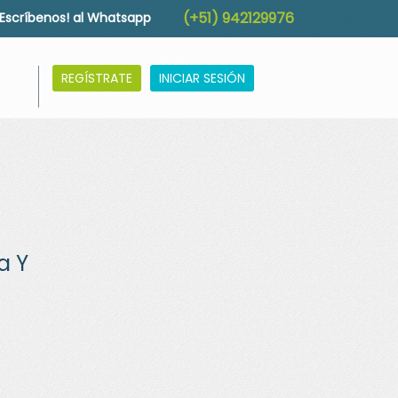
(+51) 942129976
!Escríbenos! al Whatsapp
REGÍSTRATE
INICIAR SESIÓN
a Y