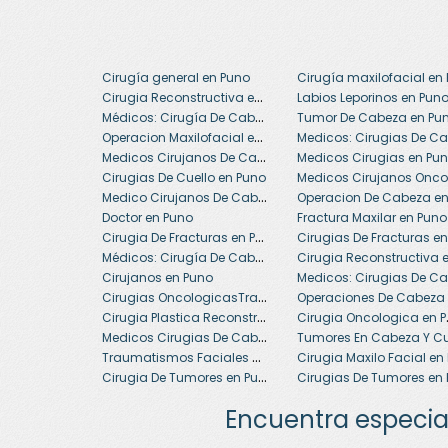
Cirugía general en Puno
Cirugia Reconstructiva en Puno
Labios Leporinos en Pun
Médicos: Cirugía De Cabeza,Cuello Y Maxilofacial en Puno
Tumor De Cabeza en Pu
Operacion Maxilofacial en Puno
Medicos Cirujanos De Cabeza Y Cuello en Puno
Medicos Cirugias en Pu
Cirugias De Cuello en Puno
Medico Cirujanos De Cabeza Y Cuello en Puno
Doctor en Puno
Fractura Maxilar en Puno
Cirugia De Fracturas en Puno
Médicos: Cirugía De Cabeza,Cuello Y Maxilofacial en Puno
Cirujanos en Puno
Cirugias OncologicasTraumatismo Facial en Puno
Cirugia Plastica Reconstructiva en Puno
Cirug
Medicos Cirugias De Cabeza Cuello Y Maxilofacial en Puno
Traumatismos Faciales en Puno
Cirugia De Tumores en Puno
Encuentra especia