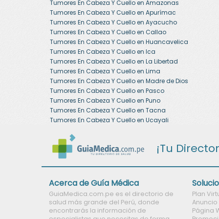
Tumores En Cabeza Y Cuello en Amazonas
Tumores En Cabeza Y Cuello en Apurímac
Tumores En Cabeza Y Cuello en Ayacucho
Tumores En Cabeza Y Cuello en Callao
Tumores En Cabeza Y Cuello en Huancavelica
Tumores En Cabeza Y Cuello en Ica
Tumores En Cabeza Y Cuello en La Libertad
Tumores En Cabeza Y Cuello en Lima
Tumores En Cabeza Y Cuello en Madre de Dios
Tumores En Cabeza Y Cuello en Pasco
Tumores En Cabeza Y Cuello en Puno
Tumores En Cabeza Y Cuello en Tacna
Tumores En Cabeza Y Cuello en Ucayali
¡Tu Directo
Acerca de Guía Médica
Solucio
GuiaMedica.com.pe es el directorio de
Plan Vir
salud más grande del Perú, donde
Anuncio
encontrarás la información de
Página 
especialistas que necesitas de forma
Promoci